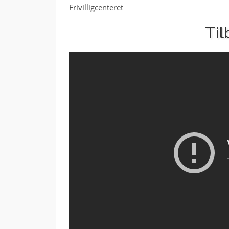
Frivilligcenteret
Til