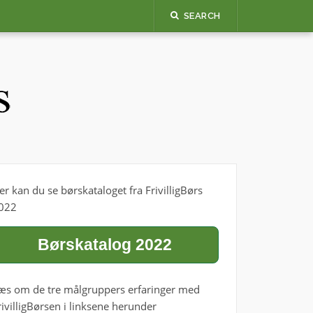
SEARCH
er kan du se børskataloget fra FrivilligBørs
022
Børskatalog 2022
æs om de tre målgruppers erfaringer med
rivilligBørsen i linksene herunder