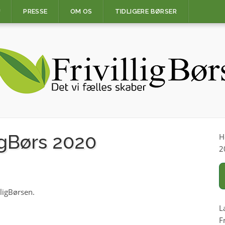
U
PRESSE
OM OS
TIDLIGERE BØRSER
igBørs 2020
H
2
lligBørsen.
L
F