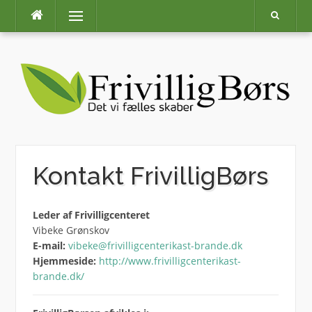
Skip
Menu
to
content
Kontakt FrivilligBørs
Leder af Frivilligcenteret
Vibeke Grønskov
E-mail:
vibeke@frivilligcenterikast-brande.dk
Hjemmeside:
http://www.frivilligcenterikast-
brande.dk/