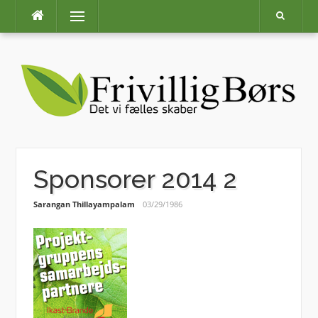
Skip
Menu
to
content
Sponsorer 2014 2
Sarangan Thillayampalam
03/29/1986