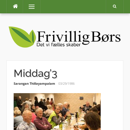
Skip
Menu
to
content
Middag’3
Sarangan Thillayampalam
03/29/1986