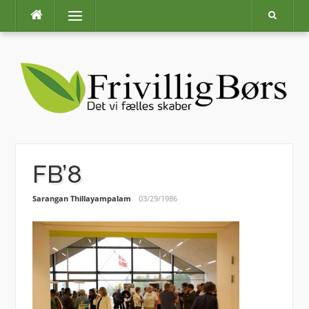
Skip
Menu
to
content
FB’8
Sarangan Thillayampalam
03/29/1986