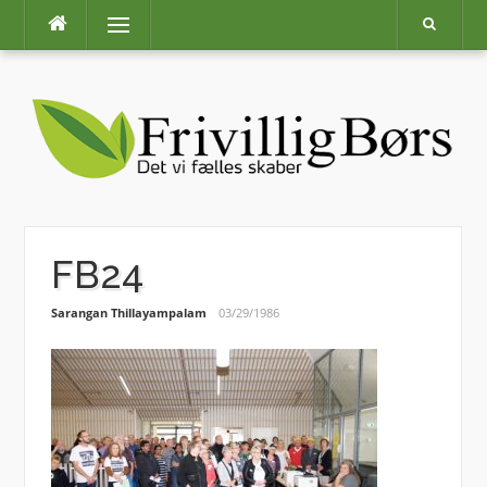
Skip
Menu
to
content
FB24
Sarangan Thillayampalam
03/29/1986