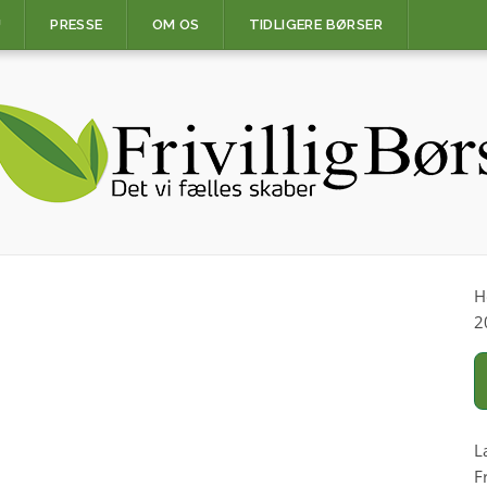
U
PRESSE
OM OS
TIDLIGERE BØRSER
H
2
L
F