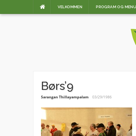
Skip
VELKOMMEN
PROGRAM OG MEN
to
content
Børs’9
Sarangan Thillayampalam
03/29/1986