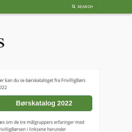
SEARCH
er kan du se børskataloget fra FrivilligBørs
022
Børskatalog 2022
æs om de tre målgruppers erfaringer med
rivilligBørsen i linksene herunder