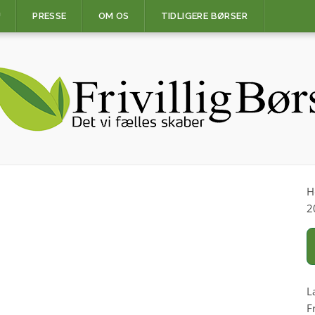
U
PRESSE
OM OS
TIDLIGERE BØRSER
H
2
L
F