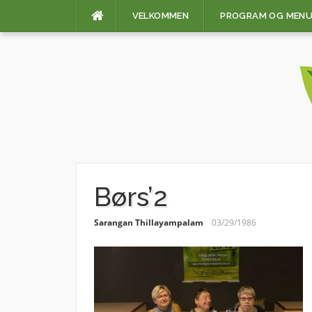
Skip
VELKOMMEN
PROGRAM OG MEN
to
content
Børs’2
Sarangan Thillayampalam
03/29/1986