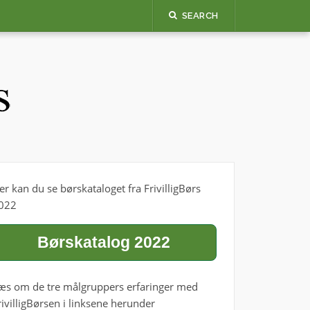
SEARCH
er kan du se børskataloget fra FrivilligBørs
022
Børskatalog 2022
æs om de tre målgruppers erfaringer med
rivilligBørsen i linksene herunder