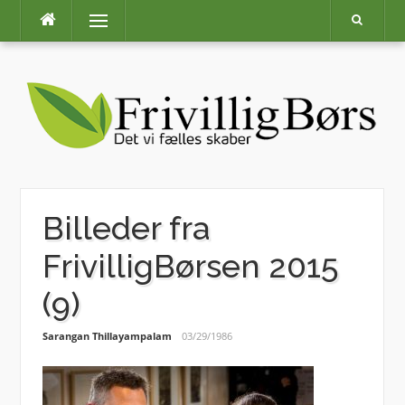
Skip
Menu
to
content
Billeder fra
FrivilligBørsen 2015
(9)
Sarangan Thillayampalam
03/29/1986