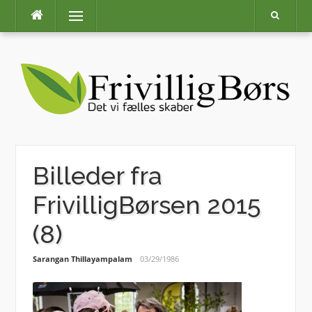
Skip
Menu
to
content
Billeder fra
FrivilligBørsen 2015
(8)
Sarangan Thillayampalam
03/29/1986