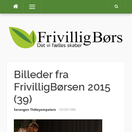
Skip
Menu
to
content
Billeder fra
FrivilligBørsen 2015
(39)
Sarangan Thillayampalam
03/29/1986