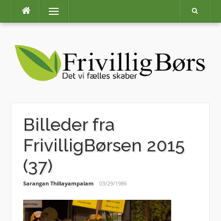
Skip
Menu
to
content
Billeder fra
FrivilligBørsen 2015
(37)
Sarangan Thillayampalam
03/29/1986