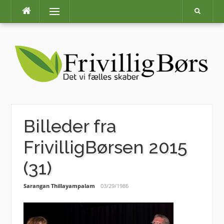
Skip
Menu
to
content
Billeder fra
FrivilligBørsen 2015
(31)
Sarangan Thillayampalam
03/29/1986