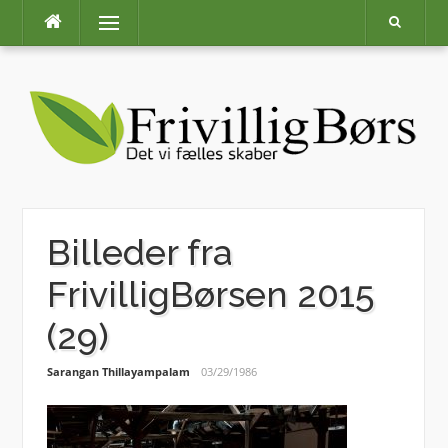
Skip
Menu
to
content
Billeder fra
FrivilligBørsen 2015
(29)
Sarangan Thillayampalam
03/29/1986