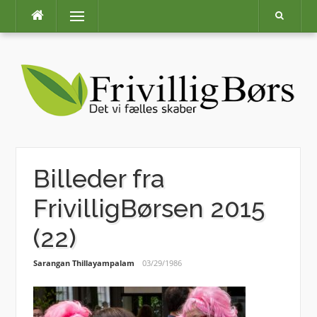
Skip
Menu
to
content
Billeder fra
FrivilligBørsen 2015
(22)
Sarangan Thillayampalam
03/29/1986