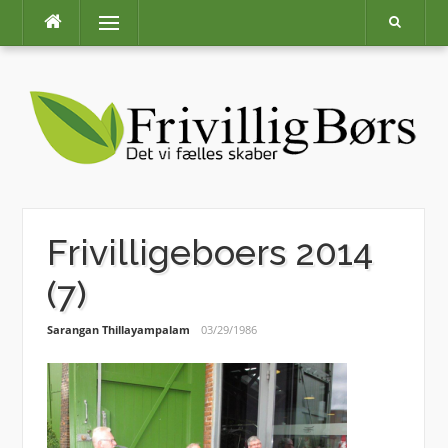
Skip
Menu
to
content
Frivilligeboers 2014
(7)
Sarangan Thillayampalam
03/29/1986